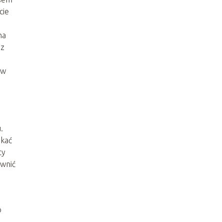
cie
na
 z
 w
.
ikać
ty
ewnić
o