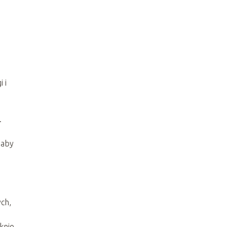
 i
.
 aby
ych,
ęknie