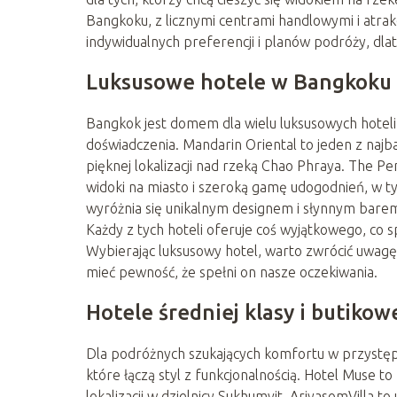
Bangkoku, z licznymi centrami handlowymi i atrakc
indywidualnych preferencji i planów podróży, dlat
Luksusowe hotele w Bangkoku
Bangkok jest domem dla wielu luksusowych hoteli,
doświadczenia. Mandarin Oriental to jeden z najba
pięknej lokalizacji nad rzeką Chao Phraya. The Pe
widoki na miasto i szeroką gamę udogodnień, w ty
wyróżnia się unikalnym designem i słynnym bare
Każdy z tych hoteli oferuje coś wyjątkowego, co 
Wybierając luksusowy hotel, warto zwrócić uwagę 
mieć pewność, że spełni on nasze oczekiwania.
Hotele średniej klasy i butikow
Dla podróżnych szukających komfortu w przystępne
które łączą styl z funkcjonalnością. Hotel Muse t
lokalizacji w dzielnicy Sukhumvit. AriyasomVilla t