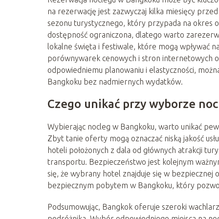
na rezerwację jest zazwyczaj kilka miesięcy prze
sezonu turystycznego, który przypada na okres o
dostępność ograniczona, dlatego warto zarezer
lokalne święta i festiwale, które mogą wpływać na
porównywarek cenowych i stron internetowych ofer
odpowiedniemu planowaniu i elastyczności, można
Bangkoku bez nadmiernych wydatków.
Czego unikać przy wyborze noc
Wybierając nocleg w Bangkoku, warto unikać pe
Zbyt tanie oferty mogą oznaczać niską jakość usłu
hoteli położonych z dala od głównych atrakcji tur
transportu. Bezpieczeństwo jest kolejnym ważnym
się, że wybrany hotel znajduje się w bezpiecznej 
bezpiecznym pobytem w Bangkoku, który pozwoli 
Podsumowując, Bangkok oferuje szeroki wachlarz
podróżnika. Wybór odpowiedniego miejsca na nocl