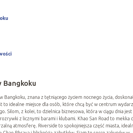
koku
wości
 w Bangkoku
c w Bangkoku, znana z tętniącego życiem nocnego życia, doskona
st to idealne miejsce dla osób, które chcą być w centrum wydarz
. Silom, z kolei, to dzielnica biznesowa, która w ciągu dnia jest
 rozrywki z licznymi barami i klubami. Khao San Road to mekka d
zalną atmosferę. Riverside to spokojniejsza część miasta, ideal
ekę Chao Phraya i bliskością zabytków. Siam to serce zakupów w