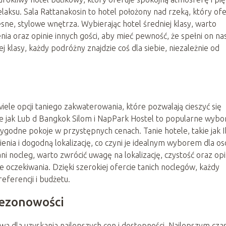
laksu. Sala Rattanakosin to hotel położony nad rzeką, który ofe
sne, stylowe wnętrza. Wybierając hotel średniej klasy, warto
nia oraz opinie innych gości, aby mieć pewność, że spełni on na
ej klasy, każdy podróżny znajdzie coś dla siebie, niezależnie od
le opcji taniego zakwaterowania, które pozwalają cieszyć się
e jak Lub d Bangkok Silom i NapPark Hostel to popularne wybo
godne pokoje w przystępnych cenach. Tanie hotele, takie jak I
ia i dogodną lokalizację, co czyni je idealnym wyborem dla os
ni nocleg, warto zwrócić uwagę na lokalizację, czystość oraz opi
e oczekiwania. Dzięki szerokiej ofercie tanich noclegów, każdy
referencji i budżetu.
sezonowości
a dla uzyskania najlepszych cen i dostępności. Najlepszym cz