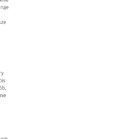
ruje
sze
ry
bis
ób,
nie
asem