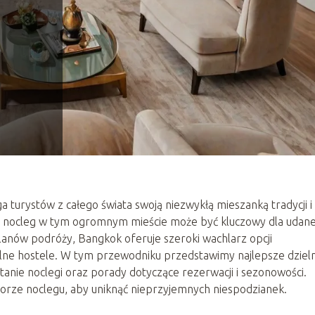
ąga turystów z całego świata swoją niezwykłą mieszanką tradycji i
 nocleg w tym ogromnym mieście może być kluczowy dla udane
planów podróży, Bangkok oferuje szeroki wachlarz opcji
lne hostele. W tym przewodniku przedstawimy najlepsze dzieln
, tanie noclegi oraz porady dotyczące rezerwacji i sezonowości.
rze noclegu, aby uniknąć nieprzyjemnych niespodzianek.