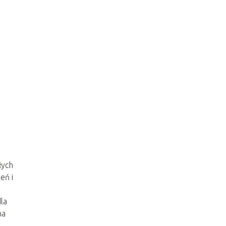
łych
eń i
la
na