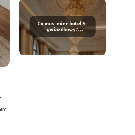
Co musi mieć hotel 5-
gwiazdkowy?
Standardy luksusu
j
ice