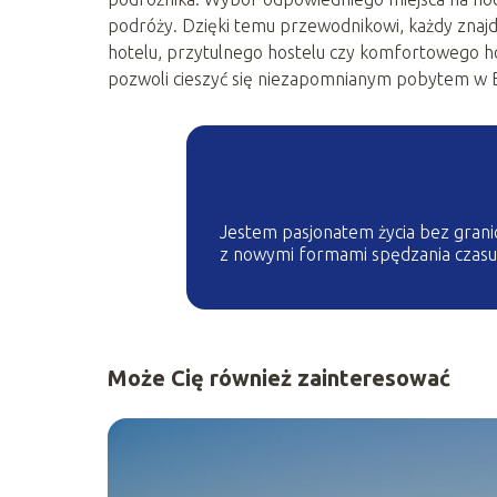
podróży. Dzięki temu przewodnikowi, każdy znajdz
hotelu, przytulnego hostelu czy komfortowego ho
pozwoli cieszyć się niezapomnianym pobytem w 
Jestem pasjonatem życia bez granic
z nowymi formami spędzania czasu o
Może Cię również zainteresować