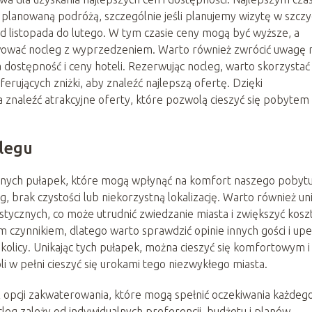
d planowaną podróżą, szczególnie jeśli planujemy wizytę w szczy
d listopada do lutego. W tym czasie ceny mogą być wyższe, a
wować nocleg z wyprzedzeniem. Warto również zwrócić uwagę 
 dostępność i ceny hoteli. Rezerwując nocleg, warto skorzystać
ujących zniżki, aby znaleźć najlepszą ofertę. Dzięki
 znaleźć atrakcyjne oferty, które pozwolą cieszyć się pobytem
legu
wnych pułapek, które mogą wpłynąć na komfort naszego pobytu
g, brak czystości lub niekorzystną lokalizację. Warto również un
ystycznych, co może utrudnić zwiedzanie miasta i zwiększyć kosz
 czynnikiem, dlatego warto sprawdzić opinie innych gości i up
okolicy. Unikając tych pułapek, można cieszyć się komfortowym i
w pełni cieszyć się urokami tego niezwykłego miasta.
 opcji zakwaterowania, które mogą spełnić oczekiwania każdeg
eg zależy od indywidualnych preferencji, budżetu i planów