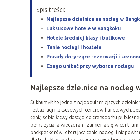
Spis treści:
Najlepsze dzielnice na nocleg w Bang
Luksusowe hotele w Bangkoku
Hotele średniej klasy i butikowe
Tanie noclegi i hostele
Porady dotyczące rezerwacji i sezono
Czego unikać przy wyborze noclegu
Najlepsze dzielnice na nocleg
Sukhumvit to jedna z najpopularniejszych dzielni
restauracji i luksusowych centrów handlowych. Je
cenią sobie łatwy dostęp do transportu publicznego
pełna życia, a wieczorami zamienia się w centrum
backpackerów, oferująca tanie noclegi i niepowtar
dla tych, którzy chcą cieszyć się widokiem na rz