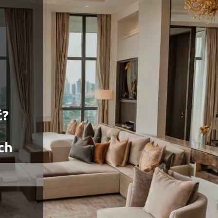
ć?
ch