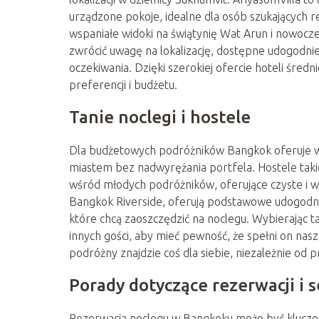
urządzone pokoje, idealne dla osób szukających re
wspaniałe widoki na świątynię Wat Arun i nowocze
zwrócić uwagę na lokalizację, dostępne udogodnie
oczekiwania. Dzięki szerokiej ofercie hoteli średni
preferencji i budżetu.
Tanie noclegi i hostele
Dla budżetowych podróżników Bangkok oferuje wie
miastem bez nadwyrężania portfela. Hostele taki
wśród młodych podróżników, oferujące czyste i wy
Bangkok Riverside, oferują podstawowe udogodnien
które chcą zaoszczędzić na noclegu. Wybierając ta
innych gości, aby mieć pewność, że spełni on nasz
podróżny znajdzie coś dla siebie, niezależnie od p
Porady dotyczące rezerwacji i 
Rezerwacja noclegu w Bangkoku może być kluczow