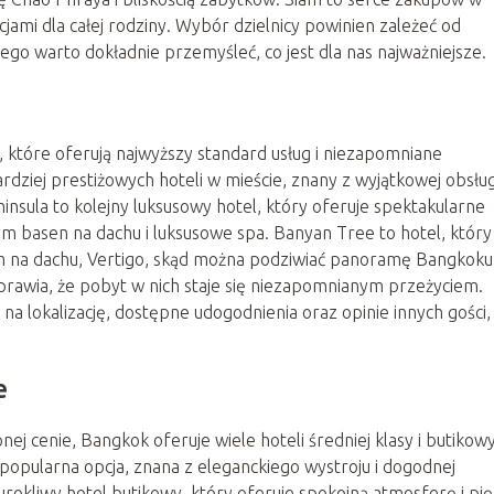
jami dla całej rodziny. Wybór dzielnicy powinien zależeć od
ego warto dokładnie przemyśleć, co jest dla nas najważniejsze.
 które oferują najwyższy standard usług i niezapomniane
rdziej prestiżowych hoteli w mieście, znany z wyjątkowej obsługi
ninsula to kolejny luksusowy hotel, który oferuje spektakularne
m basen na dachu i luksusowe spa. Banyan Tree to hotel, który
m na dachu, Vertigo, skąd można podziwiać panoramę Bangkoku
sprawia, że pobyt w nich staje się niezapomnianym przeżyciem.
na lokalizację, dostępne udogodnienia oraz opinie innych gości,
e
j cenie, Bangkok oferuje wiele hoteli średniej klasy i butikow
o popularna opcja, znana z eleganckiego wystroju i dogodnej
o urokliwy hotel butikowy, który oferuje spokojną atmosferę i pi