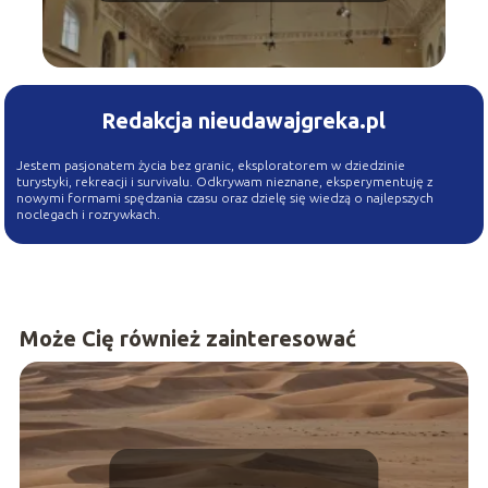
Redakcja nieudawajgreka.pl
Jestem pasjonatem życia bez granic, eksploratorem w dziedzinie
turystyki, rekreacji i survivalu. Odkrywam nieznane, eksperymentuję z
nowymi formami spędzania czasu oraz dzielę się wiedzą o najlepszych
noclegach i rozrywkach.
Może Cię również zainteresować