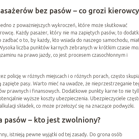
asażerów bez pasów – co grozi kierowcy
jedno z poważniejszych wykroczeń, które może skutkować
owcę. Każdy pasażer, który nie ma zapiętych pasów, to dodat
o zadbać o to, by każdy, kto wsiada do naszego samochodu, miał
 Wysoka liczba punktów karnych zebranych w krótkim czasie mo
aminu na prawo jazdy, co jest procesem czasochłonnym i
 policję w różnych miejscach i o różnych porach, często skupia
ą zapięte pasy. Warto mieć na uwadze, że nieprzestrzeganie te
w prawnych i finansowych. Dodatkowe punkty karne to nie tyl
otencjalnie wyższe koszty ubezpieczenia. Ubezpieczyciele częst
alkulacji składek, co może przełożyć się na znaczące podwyżki.
 pasów – kto jest zwolniony?
y, istnieją pewne wyjątki od tej zasady. Do grona osób