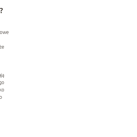
?
kowe
że
ją
go
ko
o