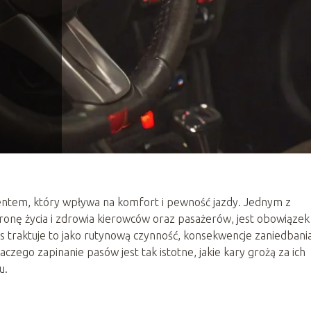
ntem, który wpływa na komfort i pewność jazdy. Jednym z
ronę życia i zdrowia kierowców oraz pasażerów, jest obowiązek
s traktuje to jako rutynową czynność, konsekwencje zaniedbani
zego zapinanie pasów jest tak istotne, jakie kary grożą za ich
u.