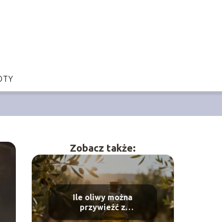
OTY
Zobacz także:
Ile oliwy można
przywieźć z
Czarnogóry? Przepisy