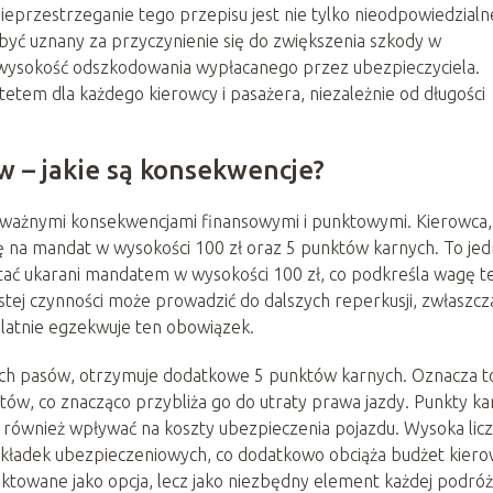
przestrzeganie tego przepisu jest nie tylko nieodpowiedzialn
być uznany za przyczynienie się do zwiększenia szkody w
 wysokość odszkodowania wypłacanego przez ubezpieczyciela.
etem dla każdego kierowcy i pasażera, niezależnie od długości
w – jakie są konsekwencje?
oważnymi konsekwencjami finansowymi i punktowymi. Kierowca,
się na mandat w wysokości 100 zł oraz 5 punktów karnych. To je
stać ukarani mandatem w wysokości 100 zł, co podkreśla wagę t
stej czynności może prowadzić do dalszych reperkusji, zwłaszcz
ulatnie egzekwuje ten obowiązek.
ch pasów, otrzymuje dodatkowe 5 punktów karnych. Oznacza to
w, co znacząco przybliża go do utraty prawa jazdy. Punkty ka
ównież wpływać na koszty ubezpieczenia pojazdu. Wysoka lic
ładek ubezpieczeniowych, co dodatkowo obciąża budżet kiero
ktowane jako opcja, lecz jako niezbędny element każdej podróż