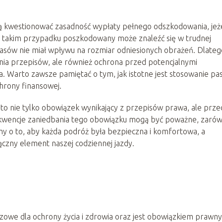
 kwestionować zasadność wypłaty pełnego odszkodowania, jeże
. W takim przypadku poszkodowany może znaleźć się w trudnej
 pasów nie miał wpływu na rozmiar odniesionych obrażeń. Dlateg
ania przepisów, ale również ochrona przed potencjalnymi
 Warto zawsze pamiętać o tym, jak istotne jest stosowanie p
chrony finansowej.
o nie tylko obowiązek wynikający z przepisów prawa, ale prze
sekwencje zaniedbania tego obowiązku mogą być poważne, zaró
 o to, aby każda podróż była bezpieczna i komfortowa, a
ączny element naszej codziennej jazdy.
zowe dla ochrony życia i zdrowia oraz jest obowiązkiem prawn