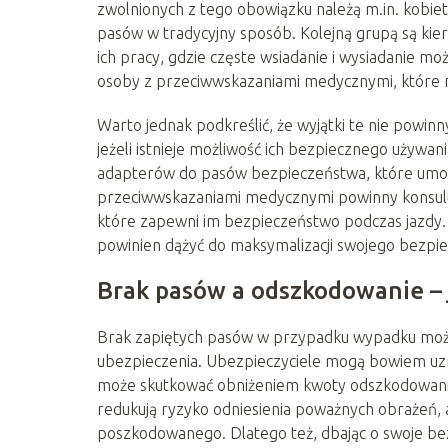
zwolnionych z tego obowiązku należą m.in. kobie
pasów w tradycyjny sposób. Kolejną grupą są kie
ich pracy, gdzie częste wsiadanie i wysiadanie m
osoby z przeciwwskazaniami medycznymi, które m
Warto jednak podkreślić, że wyjątki te nie powinn
jeżeli istnieje możliwość ich bezpiecznego używan
adapterów do pasów bezpieczeństwa, które umożl
przeciwwskazaniami medycznymi powinny konsulto
które zapewni im bezpieczeństwo podczas jazdy. 
powinien dążyć do maksymalizacji swojego bezpi
Brak pasów a odszkodowanie – 
Brak zapiętych pasów w przypadku wypadku moż
ubezpieczenia. Ubezpieczyciele mogą bowiem uzna
może skutkować obniżeniem kwoty odszkodowania.
redukują ryzyko odniesienia poważnych obrażeń, a
poszkodowanego. Dlatego też, dbając o swoje be