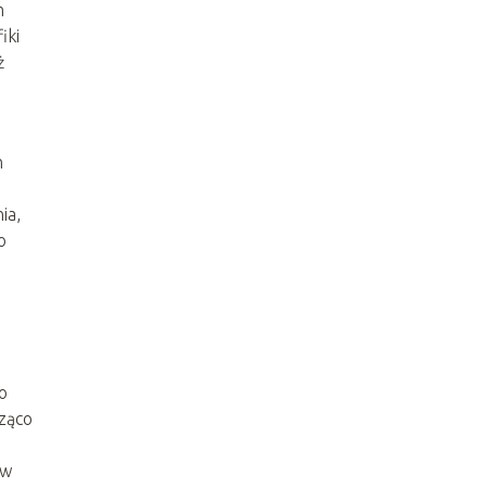
m
iki
ż
h
ia,
o
o
ząco
 w