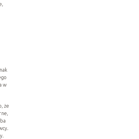
e,
dnak
ego
a w
, że
rne,
zba
wcy.
y.