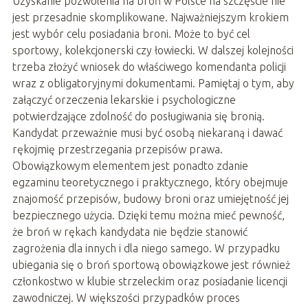
Uzyskanie pozwolenia na broń w Polsce na szczęście nie
jest przesadnie skomplikowane. Najważniejszym krokiem
jest wybór celu posiadania broni. Może to być cel
sportowy, kolekcjonerski czy łowiecki. W dalszej kolejności
trzeba złożyć wniosek do właściwego komendanta policji
wraz z obligatoryjnymi dokumentami. Pamiętaj o tym, aby
załączyć orzeczenia lekarskie i psychologiczne
potwierdzające zdolność do posługiwania się bronią.
Kandydat przeważnie musi być osobą niekaraną i dawać
rękojmię przestrzegania przepisów prawa.
Obowiązkowym elementem jest ponadto zdanie
egzaminu teoretycznego i praktycznego, który obejmuje
znajomość przepisów, budowy broni oraz umiejętność jej
bezpiecznego użycia. Dzięki temu można mieć pewność,
że broń w rękach kandydata nie będzie stanowić
zagrożenia dla innych i dla niego samego. W przypadku
ubiegania się o broń sportową obowiązkowe jest również
członkostwo w klubie strzeleckim oraz posiadanie licencji
zawodniczej. W większości przypadków proces